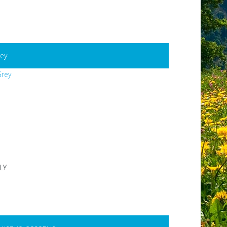
ey
LY