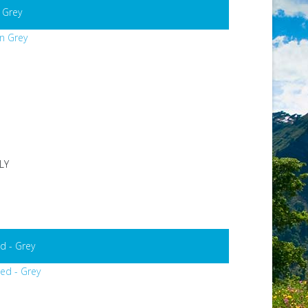
 Grey
LY
d - Grey