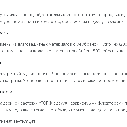
утсы идеально подойдут как для активного катания в горах, так и
м уровнем защиты и комфорта, обеспечивая надежную фиксацию и
иалы
влены из влагозащитных материалов с мембраной Hydro Tex (20
 оптимального вывода пара. Утеплитель DuPont 500г обеспечивае
а
внутренний задник, прочный носок и усиленные резиновые встав
ных травм. Усовершенствованный язычок исключает промокание
нности
а двойной застежки ATOP® с двумя независимыми фиксаторами по
легкая подошва снижает вес обуви, что уменьшает усталость при
тивная вентиляция