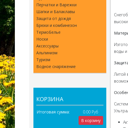
Перчатки и Варежки
Шапки и Балаклавы
Снегоб
Защита от дождя
высоки
Брюки и комбинезон
ТермоБелье
Матер
Носки
Изгото
Аксессуары
воды и
Альпинизм
Туризм
Защит
Водное снаряжение
Литой 
возмож
Особе
КОРЗИНА
Систем
Ультра
Итоговая сумма:
0.00 Руб
В корзину
Ак