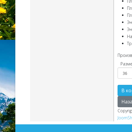
Пл
Пл
Пл
Эн
Эн
На
Тр
Произв
Разме
Copyri
JoomSh