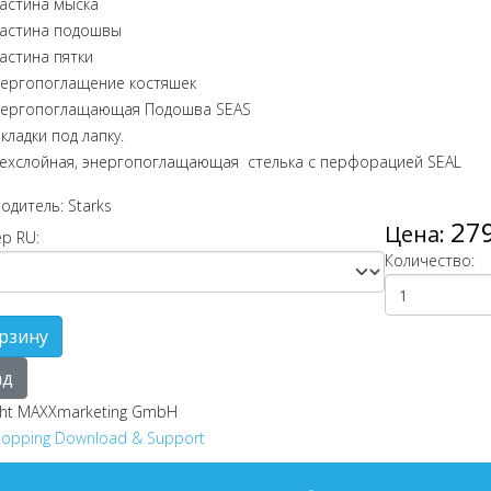
астина мыска
астина подошвы
астина пятки
ергопоглащение костяшек
ергопоглащающая Подошва SEAS
кладки под лапку.
ехслойная, энергопоглащающая стелька с перфорацией SEAL
одитель:
Starks
27
Цена:
р RU:
Количество:
ght MAXXmarketing GmbH
opping Download & Support